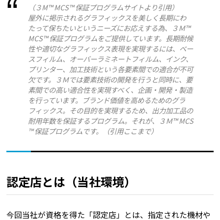
（
３M™ MCS™ 保証プログラムサイト
より引用）
屋外に掲示されるグラフィックスを美しく長期にわ
たって保ちたいというニーズにお応えする為、３Ｍ™
MCS™ 保証プログラムをご提供しています。長期耐候
性や適切なグラフィックス表現を実現するには、ベー
スフィルム、オーバーラミネートフィルム、インク、
プリンター、加工技術という各要素間での適合が不可
欠です。３Ｍでは要素技術の開発を行うと同時に、要
素間での高い適合性を実現すべく、企画・開発・製造
を行っています。ブランド価値を高めるためのグラ
フィックス。その目的を実現するため、出力加工品の
耐用年数を保証するプログラム。それが、３Ｍ™ MCS
™ 保証プログラムです。（引用ここまで）
認定店とは（当社環境）
今回当社が資格を得た「認定店」とは、指定された機材や