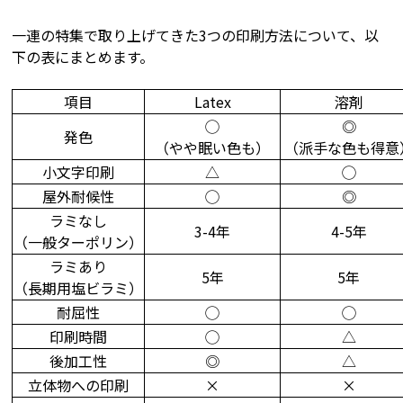
一連の特集で取り上げてきた3つの印刷方法について、以
下の表にまとめます。
項目
Latex
溶剤
◯
◎
発色
（やや眠い色も）
（派手な色も得意
小文字印刷
△
◯
屋外耐候性
◯
◎
ラミなし
3-4年
4-5年
（一般ターポリン）
ラミあり
5年
5年
（長期用塩ビラミ）
耐屈性
◯
◯
印刷時間
◯
△
後加工性
◎
△
立体物への印刷
×
×